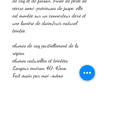
de coq et de faisan, ornée de perle de
pierre semi-précieuses de jaspe. elle
est montée sur un connexteur doré et
une lanière de daim/cuir naturel
teintée.
plumes de coq partiellement de la
région
plumes naturelles et teintées
Longeur environ 40-45cm
Fait main par moi-même
Si un autre style de modèles vous
intéresse, je peux vous le réaliser sur
commande en fonction de ce que vous
souhaitez comme plumes, couleur,
pierre et ambiance. Vous pouvez me
contacter afin de définire ensemble
vos envies.