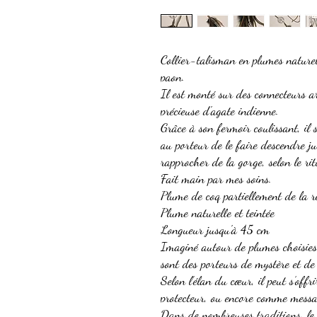
Collier-talisman en plumes naturell
paon.
Il est monté sur des connecteurs a
précieuse d'agate indienne.
Grâce à son fermoir coulissant, il 
au porteur de le faire descendre ju
rapprocher de la gorge, selon le ri
Fait main par mes soins.
Plume de coq partiellement de la r
Plume naturelle et teintée
Longueur jusqu'à 45 cm
Imaginé autour de plumes choisies 
sont des porteurs de mystère et de
Selon l’élan du cœur, il peut s’off
protecteur, ou encore comme messag
Dans de nombreuses traditions, le 