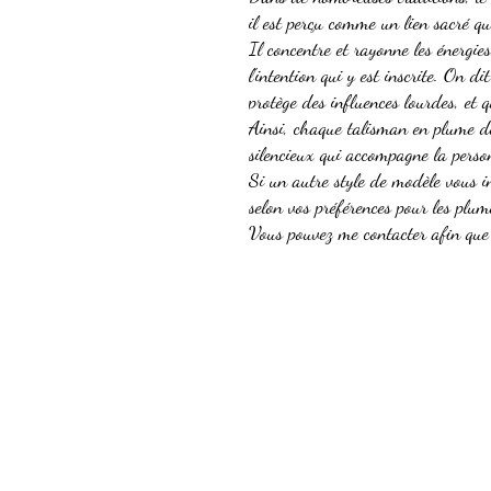
il est perçu comme un lien sacré qu
Il concentre et rayonne les énergie
l'intention qui y est inscrite. On di
protège des influences lourdes, et q
Ainsi, chaque talisman en plume d
silencieux qui accompagne la perso
Si un autre style de modèle vous i
selon vos préférences pour les plume
Vous pouvez me contacter afin que 