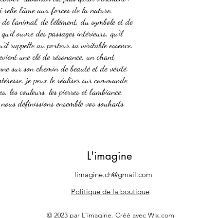
i relie l’âme aux forces de la nature.
s de l’animal, de l’élément, du symbole et de
t qu’il ouvre des passages intérieurs, qu’il
u’il rappelle au porteur sa véritable essence.
evient une clé de résonance, un chant
nne sur son chemin de beauté et de vérité.
ntéresse, je peux le réaliser sur commande
s, les couleurs, les pierres et l'ambiance.
nous définissions ensemble vos souhaits.
L'imagine
limagine.ch@gmail.com
Politique de la boutique
© 2023 par L'imagine. Créé avec Wix.com