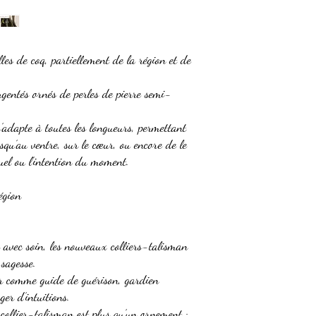
es de coq, partiellement de la région et de
rgentés ornés de perles de pierre semi-
s’adapte à toutes les longueurs, permettant
squ’au ventre, sur le cœur, ou encore de le
tuel ou l’intention du moment.
égion
avec soin, les nouveaux colliers-talisman
 sagesse.
rir comme guide de guérison, gardien
er d’intuitions.
collier-talisman est plus qu’un ornement :