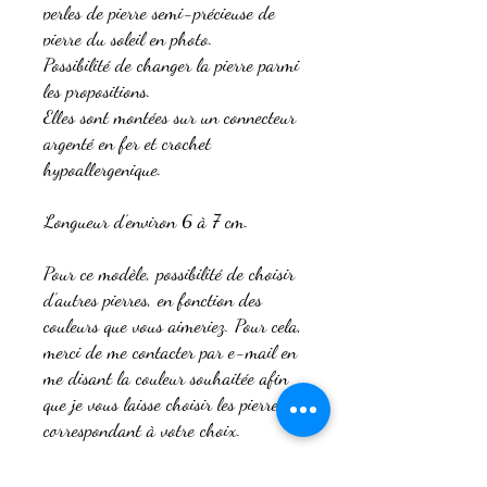
perles de pierre semi-précieuse de
pierre du soleil en photo.
Possibilité de changer la pierre parmi
les propositions.
Elles sont montées sur un connecteur
argenté en fer et crochet
hypoallergenique.
Longueur d’environ 6 à 7 cm.
Pour ce modèle, possibilité de choisir
d’autres pierres, en fonction des
couleurs que vous aimeriez. Pour cela,
merci de me contacter par e-mail en
me disant la couleur souhaitée afin
que je vous laisse choisir les pierres
correspondant à votre choix.
Faites à la main par moi-même.