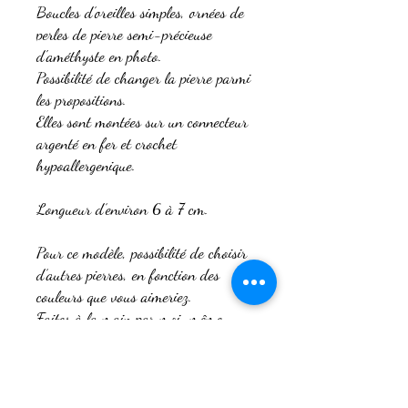
Boucles d’oreilles simples, ornées de
perles de pierre semi-précieuse
d'améthyste en photo.
Possibilité de changer la pierre parmi
les propositions.
Elles sont montées sur un connecteur
argenté en fer et crochet
hypoallergenique.
Longueur d’environ 6 à 7 cm.
Pour ce modèle, possibilité de choisir
d’autres pierres, en fonction des
couleurs que vous aimeriez.
Faites à la main par moi-même.
Si un autre style de modèle vous
intéresse, je peux le réaliser sur
commande en fonction de ce que vous