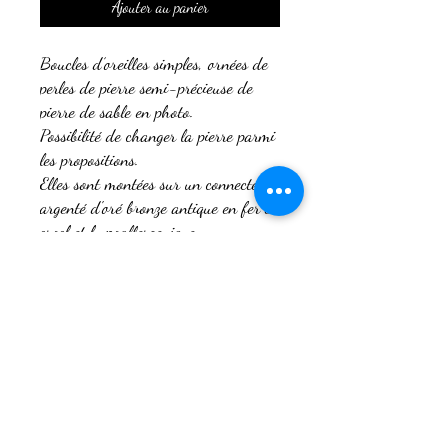
Ajouter au panier
Boucles d’oreilles simples, ornées de
perles de pierre semi-précieuse de
pierre de sable en photo.
Possibilité de changer la pierre parmi
les propositions.
Elles sont montées sur un connecteur
argenté d'oré bronze antique en fer et
crochet hypoallergenique.
Longueur d’environ 7 à 8 cm.
Pour ce modèle, possibilité de choisir
d’autres pierres, en fonction des
couleurs que vous aimeriez.