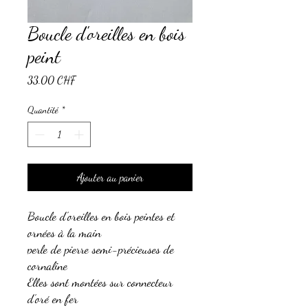
Boucle d'oreilles en bois
peint
Prix
33.00 CHF
Quantité
*
Ajouter au panier
Boucle d'oreilles en bois peintes et
ornées à la main
perle de pierre semi-précieuses de
cornaline
Elles sont montées sur connecteur
d'oré en fer