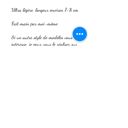
Ultra légère, longeur environ 7-8 cm
Fait main par moi-même
Si un autre style de modèles vous
intéresse, je peux vous le réaliser sur
commande en fonction de ce que vous
souhaitez comme plumes, couleur,
pierre et ambiance. Vous pouvez me
contacter afin de définire ensemble
vos envies.
L'imagine