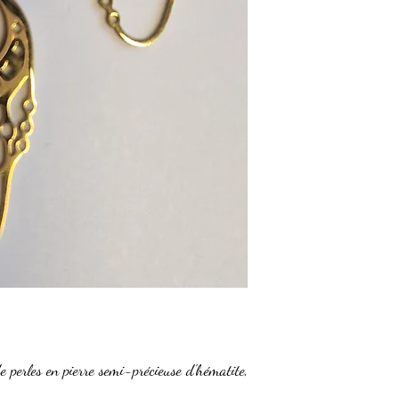
de perles en pierre semi-précieuse d'hématite,