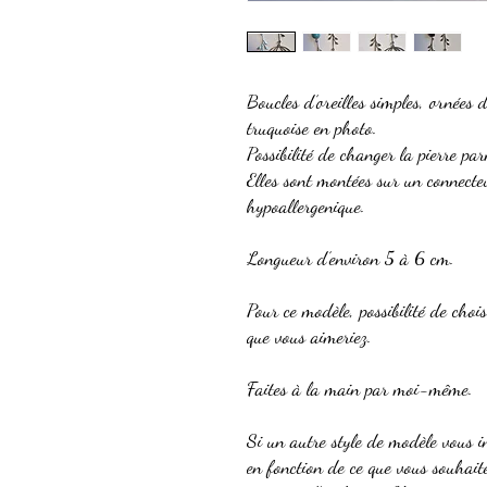
Boucles d’oreilles simples, ornées 
truquoise en photo.
Possibilité de changer la pierre par
Elles sont montées sur un connecteu
hypoallergenique.
Longueur d’environ 5 à 6 cm.
Pour ce modèle, possibilité de chois
que vous aimeriez.
Faites à la main par moi-même.
Si un autre style de modèle vous i
en fonction de ce que vous souhait