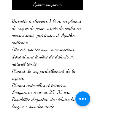
Ajouter au panier
Barrette à cheveux 1 brin, en plumes
de coq et de paon, ornée de perles en
pierres semi-précieuses d' Agathe
indienne
Elle est montée sur un connecteur
d'oré et une lanière de daim/cuir
naturel teinté.
Plumes de coq partiellement de la
région.
Plumes naturelles et teintées.
Longueur : environ 25-33 cm.
Possibilité d'ajuster, de réduire la
longueur sur demande.
Fait main par mes soins.
Si un autre style de modèle vous
intéresse, je peux le réaliser sur