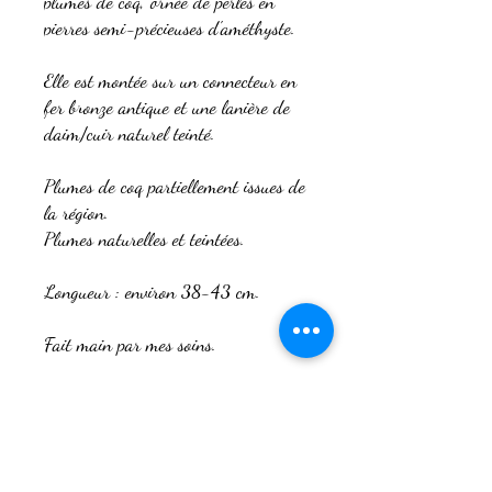
plumes de coq, ornée de perles en
pierres semi-précieuses d'améthyste.
Elle est montée sur un connecteur en
fer bronze antique et une lanière de
daim/cuir naturel teinté.
Plumes de coq partiellement issues de
la région.
Plumes naturelles et teintées.
Longueur : environ 38-43 cm.
Fait main par mes soins.
Si un autre style de modèle vous
intéresse, je peux le réaliser sur
commande en fonction de vos
préférences pour les plumes, les